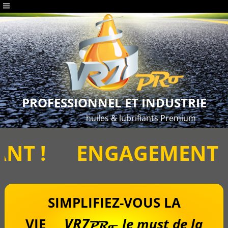
PROFESSIONNEL ET INDUSTRIE
huiles & lubrifiants Premium
T !
ENGAGEMENT ÉC
SIMPLIFIEZ-VOUS LA
VR7
VIE
le must de la
PRo