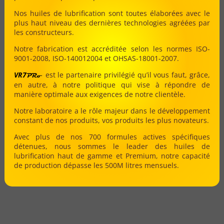
Nos huiles de lubrification sont toutes élaborées avec le
plus haut niveau des dernières technologies agréées par
les constructeurs.
Notre fabrication est accréditée selon les normes ISO-
9001-2008, ISO-140012004 et OHSAS-18001-2007.
VR7
est le partenaire privilégié qu’il vous faut, grâce,
PRo
en autre, à notre politique qui vise à répondre de
manière optimale aux exigences de notre clientèle.
Notre laboratoire a le rôle majeur dans le développement
constant de nos produits, vos produits les plus novateurs.
Avec plus de nos 700 formules actives spécifiques
détenues, nous sommes le leader des huiles de
lubrification haut de gamme et Premium, notre capacité
de production dépasse les 500M litres mensuels.