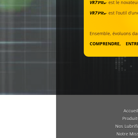
VR7
est le novateur
PRo
VR7
est l’outil d’u
PRo
Ensemble, évoluons dans
COMPRENDRE, ENTR
Accuei
Produit
Nos Lubrif
Notre Mis