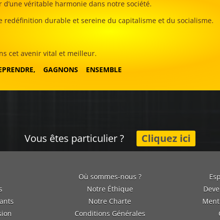
 d’une véritable harmonie dans notre société.
ne redéfinition durable et sereine du capitalisme et du socialisme.
 cet avenir vital et meilleur.
EPRENDRE, GAGNONS ENSEMBLE
Vous êtes particulier ?
Cliquez ici
l
Où sommes-nous ?
Esp
s
Notre Éthique
Deve
iants
Notre Charte
Ment
sion
Conditions Générales