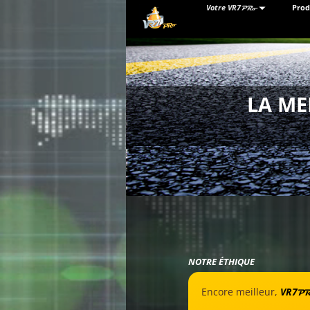
Votre
VR7
Prod
PRo
LA ME
NOTRE ÉTHIQUE
Encore meilleur,
VR7
P