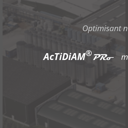
Optimisant 
®
AcTiDiAM
m
PRo