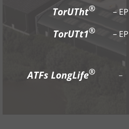
®
TorUTht
– EP
®
TorUTt1
– EP
®
ATFs LongLife
–