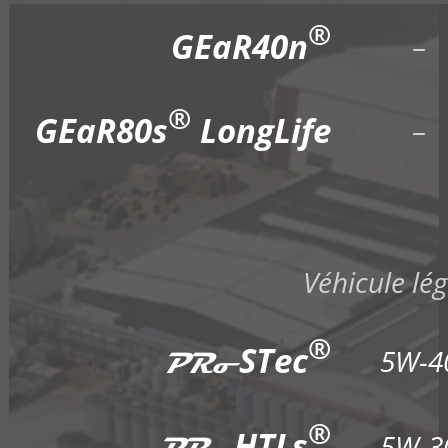
®
GEaR40n
–
®
GEaR80s
LongLife
–
Véhicule lég
®
STec
5W-4
PRo
®
HTLs
5W-3