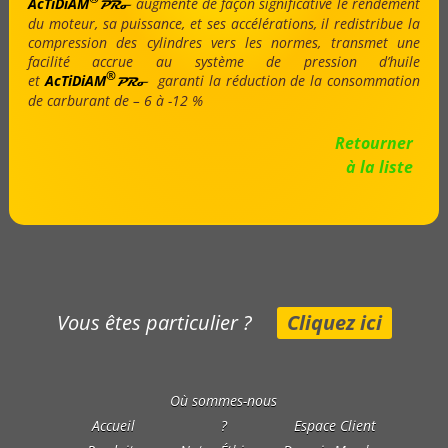
AcTiDiAM
augmente de façon significative le rendement
PRo
du moteur, sa puissance, et ses accélérations, il redistribue la
compression des cylindres vers les normes, transmet une
facilité accrue au système de pression d’huile
®
et
AcTiDiAM
garanti la réduction de la consommation
PRo
de carburant de – 6 à -12 %
Retourner
à la liste
Vous êtes particulier ?
Cliquez ici
Où sommes-nous
Accueil
?
Espace Client