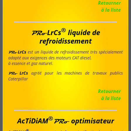
Retourner
à la liste
®
LrCs
liquide de
PRo
refroidissement
LrCs
est un liquide de refroidissement très spécialement
PRo
adapté aux exigences des moteurs CAT diesel,
à essence et gaz naturel.
LrCs
agréé pour les machines de travaux publics
PRo
Caterpillar
Retourner
à la liste
®
AcTiDiAM
optimisateur
PRo
®