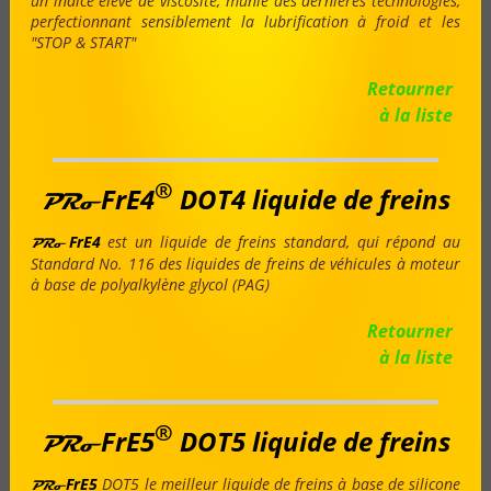
un indice élevé de viscosité, munie des dernières technologies,
perfectionnant sensiblement la lubrification à froid et les
"STOP & START"
Retourner
à la liste
®
FrE4
DOT4 liquide de freins
PRo
FrE4
est un liquide de freins standard, qui répond au
PRo
Standard No. 116 des liquides de freins de véhicules à moteur
à base de polyalkylène glycol (PAG)
Retourner
à la liste
®
FrE5
DOT5 liquide de freins
PRo
FrE5
DOT5 le meilleur liquide de freins à base de silicone
PRo