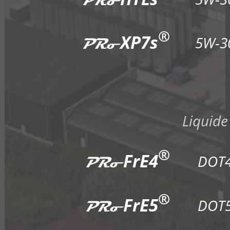
PRo
®
XP7s
5W-3
PRo
Liquide
®
FrE4
DOT
PRo
®
FrE5
DOT
PRo