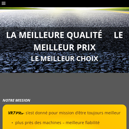
LA MEILLEURE QUALITÉ LE
MEILLEUR PRIX
LE MEILLEUR CHOIX
NOTRE MISSION
VR7
s’est donné pour mission d’être toujours meilleur
PRo
• plus près des machines – meilleure fiabilité