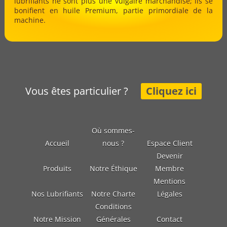
lubrifiants ne sont plus une vulgaire marchandise; ils se
bonifient en huile Premium, partie primordiale de la
machine.
Vous êtes particulier ?
Cliquez ici
Où sommes-
Accueil
nous ?
Espace Client
Devenir
Produits
Notre Éthique
Membre
Mentions
Nos Lubrifiants
Notre Charte
Légales
Conditions
Notre Mission
Générales
Contact