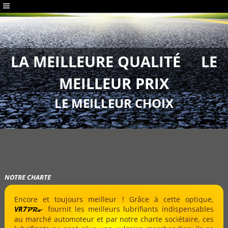
LA MEILLEURE QUALITÉ LE
MEILLEUR PRIX
LE MEILLEUR CHOIX
NOTRE CHARTE
Encore et toujours meilleur ! Grâce à cette optique,
VR7
fournit les meilleurs lubrifiants indispensables
PRo
au marché automoteur et par notre charte sociétaire, ces